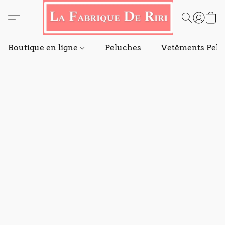
Boutique en ligne
Peluches
Vetêments Pelu