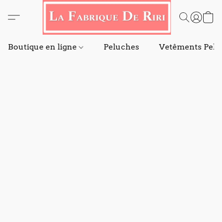
Boutique en ligne
Peluches
Vetêments Pelu